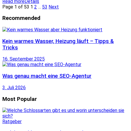
Read more
Details
Page 1 of 53
1
2
…
53
Next
Recommended
Kein warmes Wasser, Heizung läuft – Tipps &
Tricks
16. September 2025
Was genau macht eine SEO-Agentur
3. Juli 2026
Most Popular
Ratgeber