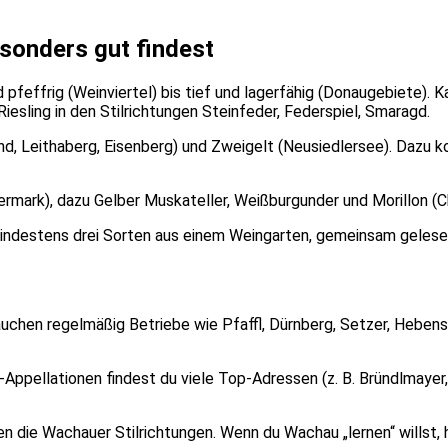
sonders gut findest
 pfeffrig (Weinviertel) bis tief und lagerfähig (Donaugebiete). K
Riesling in den Stilrichtungen Steinfeder, Federspiel, Smaragd.
nd, Leithaberg, Eisenberg) und Zweigelt (Neusiedlersee). Dazu
ermark), dazu Gelber Muskateller, Weißburgunder und Morillon (C
indestens drei Sorten aus einem Weingarten, gemeinsam gelesen
chen regelmäßig Betriebe wie Pfaffl, Dürnberg, Setzer, Hebenstr
ppellationen findest du viele Top-Adressen (z. B. Bründlmayer, 
 die Wachauer Stilrichtungen. Wenn du Wachau „lernen“ willst, h