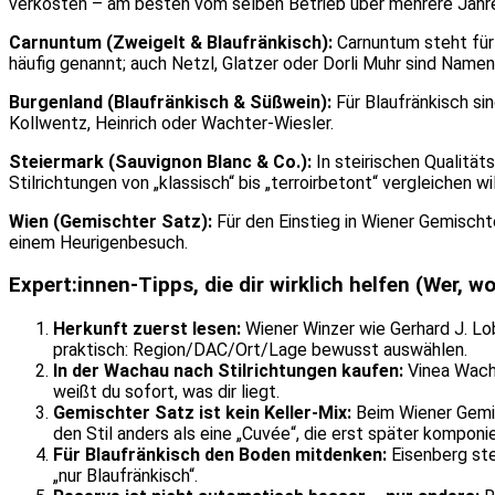
verkosten – am besten vom selben Betrieb über mehrere Jahr
Carnuntum (Zweigelt & Blaufränkisch):
Carnuntum steht für 
häufig genannt; auch Netzl, Glatzer oder Dorli Muhr sind Namen, 
Burgenland (Blaufränkisch & Süßwein):
Für Blaufränkisch sin
Kollwentz, Heinrich oder Wachter-Wiesler.
Steiermark (Sauvignon Blanc & Co.):
In steirischen Qualitä
Stilrichtungen von „klassisch“ bis „terroirbetont“ vergleichen wil
Wien (Gemischter Satz):
Für den Einstieg in Wiener Gemischte
einem Heurigenbesuch.
Expert:innen-Tipps, die dir wirklich helfen (Wer, wo
Herkunft zuerst lesen:
Wiener Winzer wie Gerhard J. Lob
praktisch: Region/DAC/Ort/Lage bewusst auswählen.
In der Wachau nach Stilrichtungen kaufen:
Vinea Wacha
weißt du sofort, was dir liegt.
Gemischter Satz ist kein Keller-Mix:
Beim Wiener Gemi
den Stil anders als eine „Cuvée“, die erst später komponie
Für Blaufränkisch den Boden mitdenken:
Eisenberg steh
„nur Blaufränkisch“.