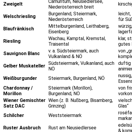
Carnuntum, Neusiedlersee,
Zweigelt
kirschi
Niederösterreich breit
Burgenland, Steiermark,
leicht,
Welschriesling
Niederösterreich
für Sü
Mittelburgenland, Leithaberg,
würzig
Blaufränkisch
Eisenberg
lagerf
Wachau, Kamptal, Kremstal,
klar, s
Riesling
Traisental
gutes 
v. a. Südsteiermark, auch
von „gr
Sauvignon Blanc
Vulkanland & NÖ
kompl
Südsteiermark, Vulkanland, auch
duftig
Gelber Muskateller
NÖ
animie
nussig,
Weißburgunder
Steiermark, Burgenland, NÖ
Essens
Chardonnay /
Steiermark (Morillon),
von fri
Morillon
Burgenland, NÖ
vorkom
Wiener Gemischter
Wien (z. B. Nußberg, Bisamberg,
vielsch
Satz DAC
Grinzing)
Glas“
roséfar
Schilcher
Weststeiermark
markan
edelsü
Ruster Ausbruch
Rust am Neusiedlersee
& kom