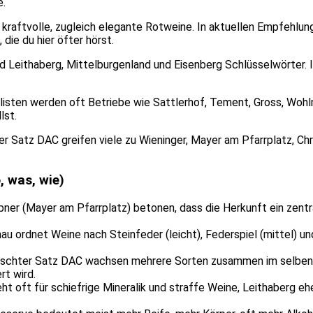
e.
kraftvolle, zugleich elegante Rotweine. In aktuellen Empfehlun
die du hier öfter hörst.
d Leithaberg, Mittelburgenland und Eisenberg Schlüsselwörter. In
tslisten werden oft Betriebe wie Sattlerhof, Tement, Gross, Wo
lst.
r Satz DAC greifen viele zu Wieninger, Mayer am Pfarrplatz, Chr
, was, wie)
ner (Mayer am Pfarrplatz) betonen, dass die Herkunft ein zentral
u ordnet Weine nach Steinfeder (leicht), Federspiel (mittel) und
schter Satz DAC wachsen mehrere Sorten zusammen im selben 
rt wird.
t oft für schiefrige Mineralik und straffe Weine, Leithaberg ehe