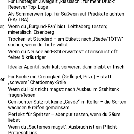
Für Einsteiger: Zweigelt „klassisch“; für mehr Druck:
Reserve/Top-Lage
Als Sommerwein top; für Süßwein auf Prädikate achten
(BA/TBA)
er,
Wenn du „Burgund-Fan“ bist: Leithaberg testen;
mineralisch: Eisenberg
Trocken ist Standard – am Etikett nach „Riede/1ÖTW“
suchen, wenn du Tiefe willst
Wenn du Neuseeland-Stil erwartest: steirisch ist oft
feiner & kräutriger
Idealer Aperitif; sehr kalt servieren, dann bleibt er frisch
Für Küche mit Cremigkeit (Geflügel, Pilze) – statt
er
„schwere“ Chardonnay-Stile
Wenn du Holz nicht magst: nach Ausbau im Stahltank
fragen/lesen
,
Gemischter Satz ist keine „Cuvée“ im Keller – die Sorten
wachsen & reifen gemeinsam
Perfekt für Spritzer – aber pur testen, wenn du Säure
liebst
Wenn du „Sauternes magst“: Ausbruch ist ein Pflicht-
Probeschluck