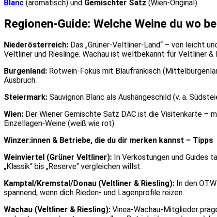
Blanc
(aromatisch) und
Gemischter Satz
(Wien-Original).
Regionen-Guide: Welche Weine du wo be
Niederösterreich:
Das „Grüner-Veltliner-Land“ – von leicht und
Veltliner und Rieslinge. Wachau ist weltbekannt für Veltliner & 
Burgenland:
Rotwein-Fokus mit Blaufränkisch (Mittelburgenla
Ausbruch.
Steiermark:
Sauvignon Blanc als Aushängeschild (v. a. Südstei
Wien:
Der Wiener Gemischte Satz DAC ist die Visitenkarte – m
Einzellagen-Weine (weiß wie rot).
Winzer:innen & Betriebe, die du dir merken kannst – Tipps
Weinviertel (Grüner Veltliner):
In Verkostungen und Guides tau
„Klassik“ bis „Reserve“ vergleichen willst.
Kamptal/Kremstal/Donau (Veltliner & Riesling):
In den ÖTW-A
spannend, wenn dich Rieden- und Lagenprofile reizen.
Wachau (Veltliner & Riesling):
Vinea-Wachau-Mitglieder prägen