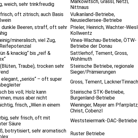
Markowitsch, Grassl, Netzl,
g, weich, sehr trinkfreudig
Nittnaus
 frisch, oft zitrisch; auch Basis
Vulkanland-Betriebe,
ßwein
Neusiedlersee-Betriebe
, dunkle Beeren, straff, oft sehr
Prieler, Heinrich, Wachter-Wiesl
ähig
Kollwentz
teinig/mineralisch, viel Zug,
Vinea-Wachau-Betriebe, ÖTW-
Reifepotenzial
Betriebe der Donau
ün & knackig“ bis „reif &
Sattlerhof, Tement, Gross,
ex“
Wohlmuth
 (Blüten, Traube), trocken sehr
Steirische Betriebe, regionale
rend
Sieger/Prämierungen
 elegant, „seriös“ – oft super
Gross, Tement, LacknerTinnach
begleiter
sch bis voll; Holz kann
Steirische STK-Betriebe,
men, muss aber nicht
Burgenland-Betriebe
ichtig, frisch, „Wien in einem
Wieninger, Mayer am Pfarrplatz
Christ, Cobenzl
big, sehr frisch, oft mit
Weststeiermark-DAC-Betriebe
ter Säure
ß, botrytisiert, sehr aromatisch
Ruster Betriebe
plex