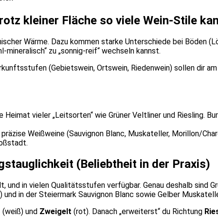
otz kleiner Fläche so viele Wein-Stile ka
nonischer Wärme. Dazu kommen starke Unterschiede bei Böden (Lös
-mineralisch“ zu „sonnig-reif“ wechseln kannst.
unftsstufen (Gebietswein, Ortswein, Riedenwein) sollen dir am E
e Heimat vieler „Leitsorten“ wie Grüner Veltliner und Riesling. B
, präzise Weißweine (Sauvignon Blanc, Muskateller, Morillon/Cha
oßstadt.
stauglichkeit (Beliebtheit in der Praxis)
llt, und in vielen Qualitätsstufen verfügbar. Genau deshalb sind G
 und in der Steiermark Sauvignon Blanc sowie Gelber Muskatelle
r
(weiß) und
Zweigelt
(rot). Danach „erweiterst“ du Richtung
Rie