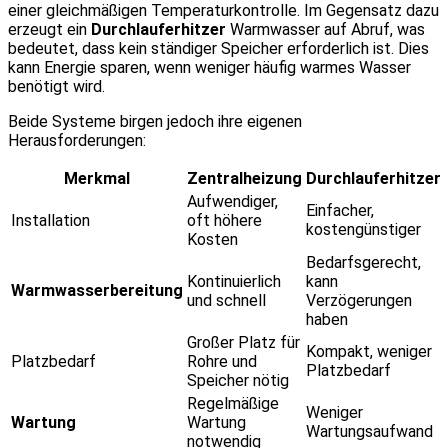
einer gleichmäßigen Temperaturkontrolle. Im Gegensatz dazu
erzeugt ein
Durchlauferhitzer
Warmwasser auf Abruf, was
bedeutet, dass kein ständiger Speicher erforderlich ist. Dies
kann Energie sparen, wenn weniger häufig warmes Wasser
benötigt wird.
Beide Systeme birgen jedoch ihre eigenen
Herausforderungen:
Merkmal
Zentralheizung
Durchlauferhitzer
Aufwendiger,
Einfacher,
Installation
oft höhere
kostengünstiger
Kosten
Bedarfsgerecht,
Kontinuierlich
kann
Warmwasserbereitung
und schnell
Verzögerungen
haben
Großer Platz für
Kompakt, weniger
Platzbedarf
Rohre und
Platzbedarf
Speicher nötig
Regelmäßige
Weniger
Wartung
Wartung
Wartungsaufwand
notwendig