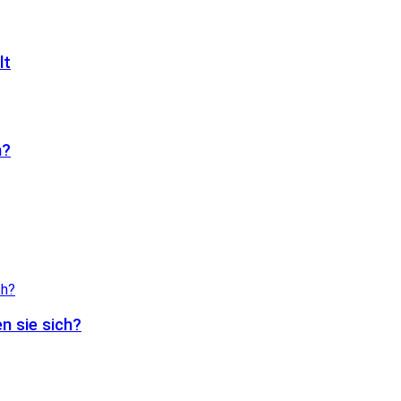
lt
n?
n sie sich?