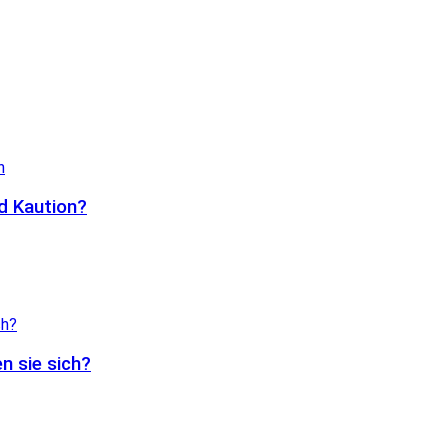
d Kaution?
n sie sich?