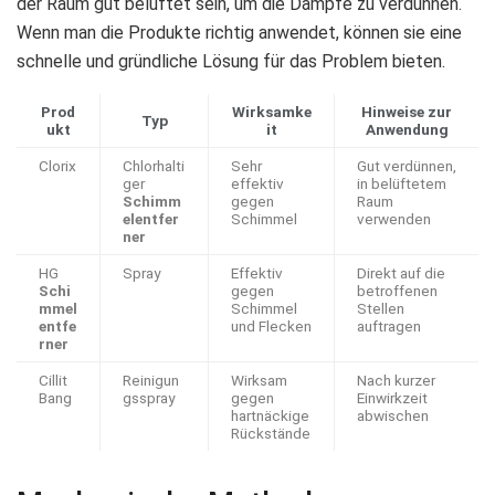
der Raum gut belüftet sein, um die Dämpfe zu verdünnen.
Wenn man die Produkte richtig anwendet, können sie eine
schnelle und gründliche Lösung für das Problem bieten.
Prod
Wirksamke
Hinweise zur
Typ
ukt
it
Anwendung
Clorix
Chlorhalti
Sehr
Gut verdünnen,
ger
effektiv
in belüftetem
Schimm
gegen
Raum
elentfer
Schimmel
verwenden
ner
HG
Spray
Effektiv
Direkt auf die
Schi
gegen
betroffenen
mmel
Schimmel
Stellen
entfe
und Flecken
auftragen
rner
Cillit
Reinigun
Wirksam
Nach kurzer
Bang
gsspray
gegen
Einwirkzeit
hartnäckige
abwischen
Rückstände