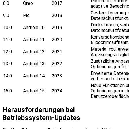
Picture-in-Picture
8.0
Oreo
2017
adaptive Benachri
Gestensteuerung, 
9.0
Pie
2018
Datenschutzfunkt
Dunkelmodus, ver
10.0
Android 10
2019
Datenschutzfeatu
Konversationsbena
11.0
Android 11
2020
Bildschirmaufnah
Material You, erwe
12.0
Android 12
2021
Anpassungsmöglic
Zusätzliche Anpas
13.0
Android 13
2022
Optimierungen für
Erweiterte Datens
14.0
Android 14
2023
verbesserte Leist
Neue Funktionen u
15.0
Android 15
2024
Optimierungen in d
Benutzeroberfläch
Herausforderungen bei
Betriebssystem-Updates