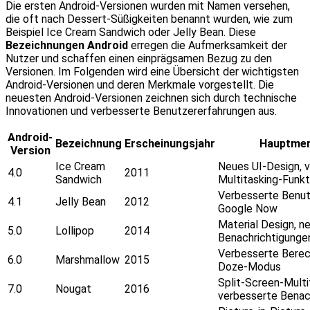
Die ersten Android-Versionen wurden mit Namen versehen,
die oft nach Dessert-Süßigkeiten benannt wurden, wie zum
Beispiel Ice Cream Sandwich oder Jelly Bean. Diese
Bezeichnungen Android
erregen die Aufmerksamkeit der
Nutzer und schaffen einen einprägsamen Bezug zu den
Versionen. Im Folgenden wird eine Übersicht der wichtigsten
Android-Versionen und deren Merkmale vorgestellt. Die
neuesten Android-Versionen zeichnen sich durch technische
Innovationen und verbesserte Benutzererfahrungen aus.
Android-
Bezeichnung
Erscheinungsjahr
Hauptme
Version
Ice Cream
Neues UI-Design, 
4.0
2011
Sandwich
Multitasking-Funk
Verbesserte Benut
4.1
Jelly Bean
2012
Google Now
Material Design, n
5.0
Lollipop
2014
Benachrichtigunge
Verbesserte Berec
6.0
Marshmallow
2015
Doze-Modus
Split-Screen-Multi
7.0
Nougat
2016
verbesserte Benac