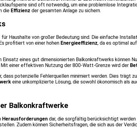
cklaufsperre sind oft notwendig, um eine problemlose Integrati
m die
Effizienz
der gesamten Anlage zu sichern.
ks
ie für Haushalte von großer Bedeutung sind. Die einfache Install
 profitiert von einer hohen
Energieeffizienz
, da es optimal a
n Einsatz eines gut dimensionierten Balkonkraftwerks können Nut
. Mit einer effektiven Nutzung der 800-Watt-Grenze wird der
Be
dass potenzielle Fehlerquellen minimiert werden. Dies trägt zur 
twerk
eine unkomplizierte Lösung, die sowohl ökonomisch als au
er Balkonkraftwerke
n
Herausforderungen
dar, die sorgfältig berücksichtigt werde
tellen. Zudem können Sicherheitsfragen, die sich aus der Verdic