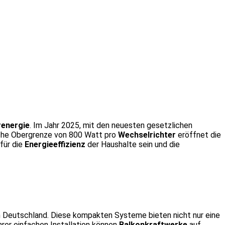
renergie
. Im Jahr 2025, mit den neuesten gesetzlichen
liche Obergrenze von 800 Watt pro
Wechselrichter
eröffnet die
für die
Energieeffizienz
der Haushalte sein und die
 in Deutschland. Diese kompakten Systeme bieten nicht nur eine
hrer einfachen Installation können
Balkonkraftwerke
auf