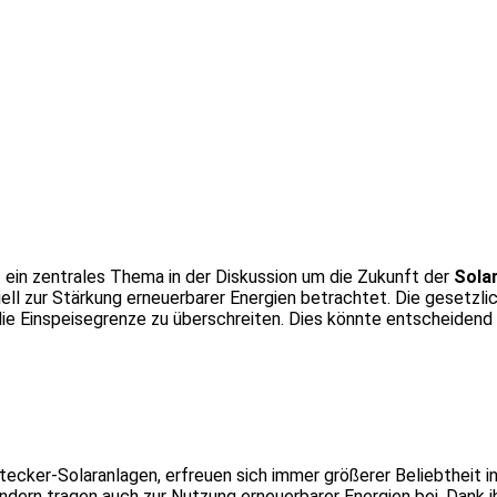
t ein zentrales Thema in der Diskussion um die Zukunft der
Sola
iell zur Stärkung erneuerbarer Energien betrachtet. Die gesetz
 die Einspeisegrenze zu überschreiten. Dies könnte entscheidend 
Stecker-Solaranlagen, erfreuen sich immer größerer Beliebtheit
ndern tragen auch zur Nutzung erneuerbarer Energien bei. Dank i