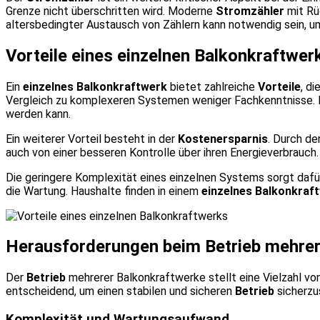
Grenze nicht überschritten wird. Moderne
Stromzähler
mit Rü
altersbedingter Austausch von Zählern kann notwendig sein, u
Vorteile eines einzelnen Balkonkraftwer
Ein
einzelnes Balkonkraftwerk
bietet zahlreiche
Vorteile
, d
Vergleich zu komplexeren Systemen weniger Fachkenntnisse. Es
werden kann.
Ein weiterer Vorteil besteht in der
Kostenersparnis
. Durch de
auch von einer besseren Kontrolle über ihren Energieverbrauch
Die geringere Komplexität eines einzelnen Systems sorgt dafür, 
die Wartung. Haushalte finden in einem
einzelnes Balkonkraf
Herausforderungen beim Betrieb mehrer
Der
Betrieb
mehrerer Balkonkraftwerke stellt eine Vielzahl vo
entscheidend, um einen stabilen und sicheren
Betrieb
sicherzus
Komplexität und Wartungsaufwand